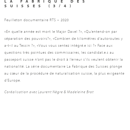
LA FABRIQUE DES
SUISSES (3/4)
Feuilleton documentaire RTS
– 2020
«En quelle année est mort le Major Davel ?», «Qu’entend-on par
séparation des pouvoirs?», «Combien de kilomètres d’autoroutes y
a-t-il au Tessin ?», «Vous vous sentez intégré.e ici ?» Face aux
questions très pointues des commissaires, les candidat.e.s au
passeport suisse n’ont pas le droit à l’erreur s’ils veulent obtenir la
nationalité. La série documentaire La Fabrique des Suisses plonge
au cœur de la procédure de naturalisation suisse, la plus exigeante
d’Europe.
Coréalisation avec Laurent Nègre & Madeleine Brot