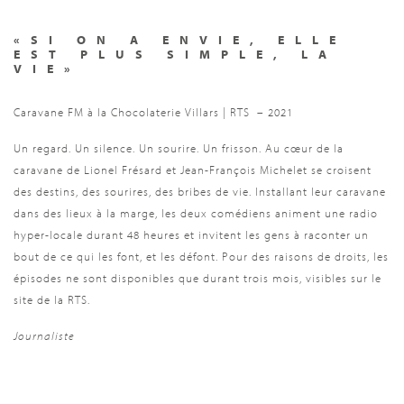
«SI ON A ENVIE, ELLE
EST PLUS SIMPLE, LA
VIE»
Caravane FM à la Chocolaterie Villars | RTS
– 2021
Un regard. Un silence. Un sourire. Un frisson. Au cœur de la
caravane de Lionel Frésard et Jean-François Michelet se croisent
des destins, des sourires, des bribes de vie. Installant leur caravane
dans des lieux à la marge, les deux comédiens animent une radio
hyper-locale durant 48 heures et invitent les gens à raconter un
bout de ce qui les font, et les défont. Pour des raisons de droits, les
épisodes ne sont disponibles que durant trois mois, visibles sur le
site de la
RTS
.
Journaliste